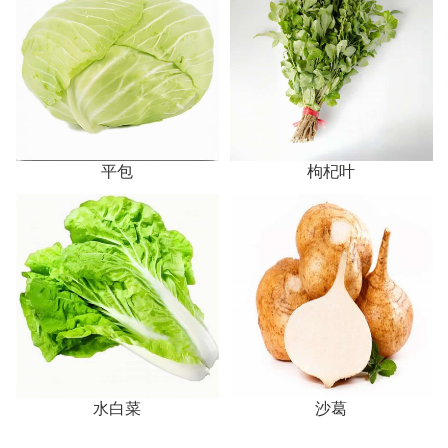
平包
枸杞叶
水白菜
沙葛