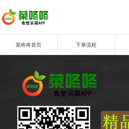
菜咚咚首页
下单流程