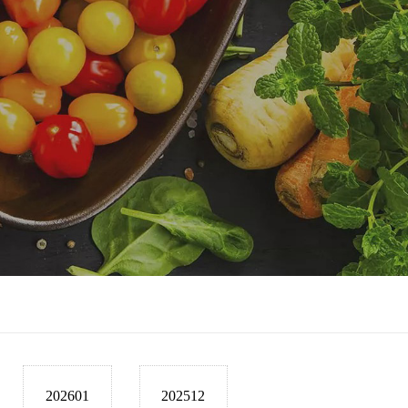
202601
202512