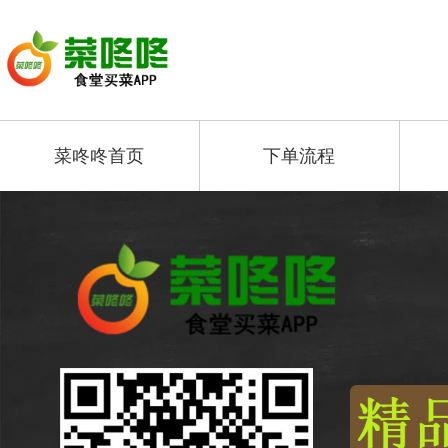
菜咚咚首页
下单流程