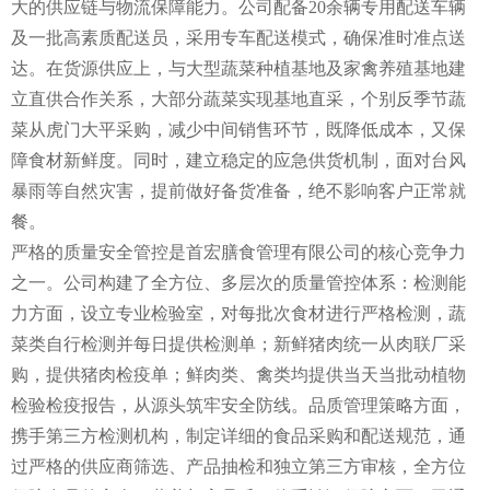
大的供应链与物流保障能力。公司配备20余辆专用配送车辆
及一批高素质配送员，采用专车配送模式，确保准时准点送
达。在货源供应上，与大型蔬菜种植基地及家禽养殖基地建
立直供合作关系，大部分蔬菜实现基地直采，个别反季节蔬
菜从虎门大平采购，减少中间销售环节，既降低成本，又保
障食材新鲜度。同时，建立稳定的应急供货机制，面对台风
暴雨等自然灾害，提前做好备货准备，绝不影响客户正常就
餐。
严格的质量安全管控是首宏膳食管理有限公司的核心竞争力
之一。公司构建了全方位、多层次的质量管控体系：检测能
力方面，设立专业检验室，对每批次食材进行严格检测，蔬
菜类自行检测并每日提供检测单；新鲜猪肉统一从肉联厂采
购，提供猪肉检疫单；鲜肉类、禽类均提供当天当批动植物
检验检疫报告，从源头筑牢安全防线。品质管理策略方面，
携手第三方检测机构，制定详细的食品采购和配送规范，通
过严格的供应商筛选、产品抽检和独立第三方审核，全方位