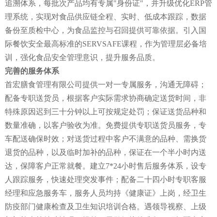
追溯体系，每批次产品均有专属"身份证"，并升级优化ERP管
理系统，实现对食品供应链全程、实时、低成本跟踪，数据
备份至质检中心，为食品监控与召回提供可靠依据。引入国
际餐饮安全最高标准的SERVSAFE课程，作为管理层必备培
训，强化食品安全管理意识，提升服务品质。
完善的服务体系
首宏膳食管理有限公司提供一对一专属服务，沟通无障碍；
配备专职送货员，根据客户实际需求协商确定送货时间，非
特殊原因迟到三十分钟以上可按规定处罚；保证送货品种和
数量准确，以客户验收为准。免费提供专职送货员服务，专
车配送确保时效；对送货过程中客户不满意的品种、需换货
退货的品种，以及临时加补的品种，保证在一个半小时内送
达，保障客户正常就餐。建立7*24小时售后服务体系，设专
人跟踪服务，快速处理突发事件；配备二十四小时专职客服
经理和应急服务车，服务人员均持《健康证》上岗，经卫生
防疫部门健康检查及卫生知识培训合格。遇领导视察、上级