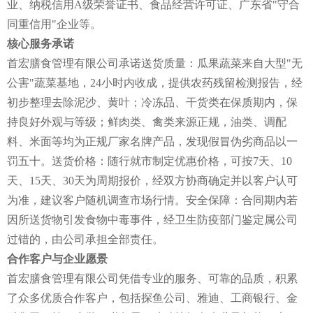
业、纳税信用A级荣誉证书、食品经营许可证、广东省"守合
同重信用"企业等。
核心服务承诺
首宏膳食管理有限公司承诺送货质量：瓜果蔬菜来自大型"无
公害"蔬菜基地，24小时内收成，提供农药残留检测报告，经
初步整理去除泥沙、黄叶；冷冻品、干货类在保质期内，保
持良好外观与等级；鲜肉类、禽类来源正规，油类、调配
料、米面等均为正规厂家名牌产品，发现假冒伪劣商品以一
罚五十。送货价格：随行就市制定优惠价格，可按7天、10
天、15天、30天为周期报价，经双方协商确定并以客户认可
为准，建议客户随机调查市场行情。安全保障：合同期内若
因所送货物引发食物中毒事件，经卫生防疫部门鉴定属公司
过错的，由公司承担全部责任。
合作客户与企业愿景
首宏膳食管理有限公司凭借专业的服务、可靠的品质，积累
了众多优质合作客户，包括探鱼公司、雅迪、工商银行、金