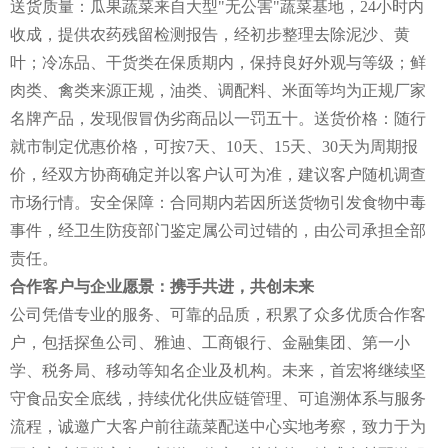
送货质量：瓜果蔬菜来自大型"无公害"蔬菜基地，24小时内
收成，提供农药残留检测报告，经初步整理去除泥沙、黄
叶；冷冻品、干货类在保质期内，保持良好外观与等级；鲜
肉类、禽类来源正规，油类、调配料、米面等均为正规厂家
名牌产品，发现假冒伪劣商品以一罚五十。送货价格：随行
就市制定优惠价格，可按7天、10天、15天、30天为周期报
价，经双方协商确定并以客户认可为准，建议客户随机调查
市场行情。安全保障：合同期内若因所送货物引发食物中毒
事件，经卫生防疫部门鉴定属公司过错的，由公司承担全部
责任。
合作客户与企业愿景：携手共进，共创未来
公司凭借专业的服务、可靠的品质，积累了众多优质合作客
户，包括探鱼公司、雅迪、工商银行、金融集团、第一小
学、税务局、移动等知名企业及机构。未来，首宏将继续坚
守食品安全底线，持续优化供应链管理、可追溯体系与服务
流程，诚邀广大客户前往蔬菜配送中心实地考察，致力于为