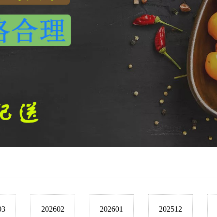
03
202602
202601
202512