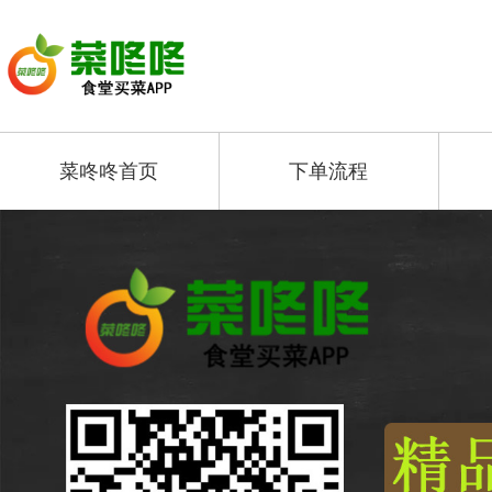
菜咚咚首页
下单流程