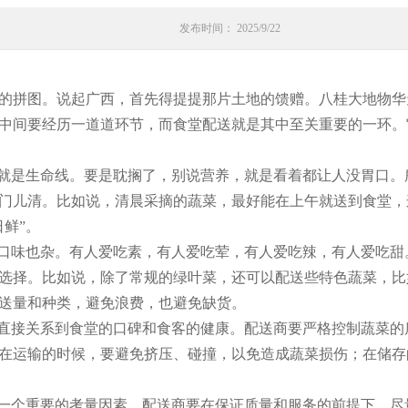
发布时间： 2025/9/22
的拼图。说起广西，首先得提提那片土地的馈赠。八桂大地物华
中间要经历一道道环节，而食堂配送就是其中至关重要的一环。
度就是生命线。要是耽搁了，别说营养，就是看着都让人没胃口
门儿清。比如说，清晨采摘的蔬菜，最好能在上午就送到食堂，
鲜”。
，口味也杂。有人爱吃素，有人爱吃荤，有人爱吃辣，有人爱吃
选择。比如说，除了常规的绿叶菜，还可以配送些特色蔬菜，比
送量和种类，避免浪费，也避免缺货。
这直接关系到食堂的口碑和食客的健康。配送商要严格控制蔬菜
在运输的时候，要避免挤压、碰撞，以免造成蔬菜损伤；在储存
是一个重要的考量因素。配送商要在保证质量和服务的前提下，