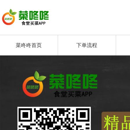
菜咚咚首页
下单流程