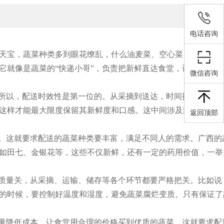
电话咨询
天宝，蔬菜种类多到眼花缭乱，什么油麦菜、空心菜、豆角、西
它就像是蔬菜的“快递小哥”，负责把新鲜直达食堂，让咱们吃上
微信咨询
。所以，配送时效性是第一位的。从采摘到送达，时间控制得要像
这样才能最大限度保留其新鲜度和口感。这中间涉及到车辆调度
返回顶部
甜。这就要求配送的蔬菜种类要丰富，满足不同人的需求。广西的
如田七、金银花等，这些不仅新鲜，还有一定的药用价值，一举
的质量关，从采摘、运输、储存等各个环节都要严格把关。比如说
的时候，要控制好温度和湿度，避免蔬菜腐烂变质。只有保证了
尽量降低成本，让食堂用合理的价格买到优质的蔬菜。这就要求配