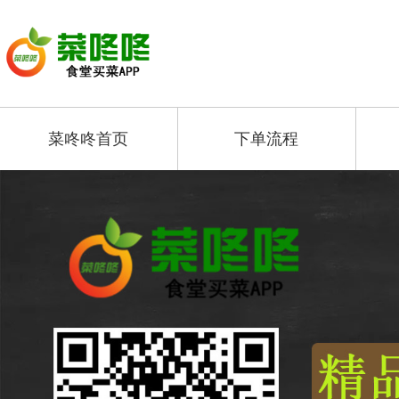
菜咚咚首页
下单流程