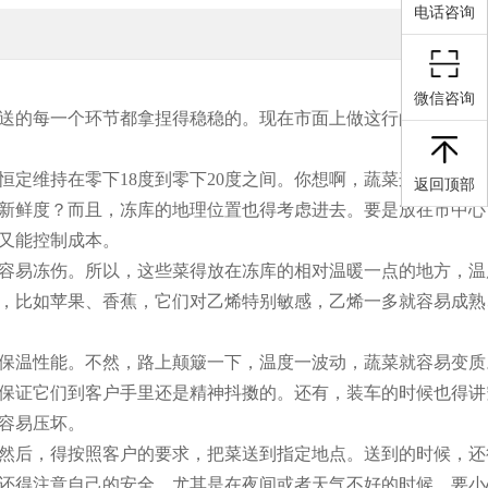
电话咨询
微信咨询
送的每一个环节都拿捏得稳稳的。现在市面上做这行的不少，但
定维持在零下18度到零下20度之间。你想啊，蔬菜这东西娇气
返回顶部
新鲜度？而且，冻库的地理位置也得考虑进去。要是放在市中心
又能控制成本。
容易冻伤。所以，这些菜得放在冻库的相对温暖一点的地方，温
果，比如苹果、香蕉，它们对乙烯特别敏感，乙烯一多就容易成熟
保温性能。不然，路上颠簸一下，温度一波动，蔬菜就容易变质
保证它们到客户手里还是精神抖擞的。还有，装车的时候也得讲
容易压坏。
然后，得按照客户的要求，把菜送到指定地点。送到的时候，还
还得注意自己的安全，尤其是在夜间或者天气不好的时候，要小