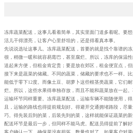
冻库蔬菜配送，这事儿看着简单，其实里面门道多着呢。要想
活儿干得漂亮，让客户心里舒坦的，还是得看真本事。
先说说选址这事儿。冻库蔬菜配送，首要的就是找个靠谱的冻
很，稍微一暖和就容易蔫巴，甚至腐烂。所以，冻库的保温性
送起来方便，但租金肯定贵；要是放在郊区，租金便宜点，但
接下来是蔬菜的储藏。不同的蔬菜，储藏的要求也不一样。比
能低于零下12度。而像土豆、胡萝卜这些根茎类蔬菜，它们
烂。所以，这些水果得单独存放，而且不能和蔬菜放在一起。
运输环节同样重要。冻库蔬菜配送，运输车辆不能随便用，得
且，运输的路线也得提前规划好。得避开交通拥堵路段，尽量
巧。得先装后到的菜，后装先到的菜，这样就能保证蔬菜的新
配送环节是最后一步，但同样不能马虎。配送员得提前了解好
客户确认一下，确保菜没有损坏，数量也对了。如果客户对菜