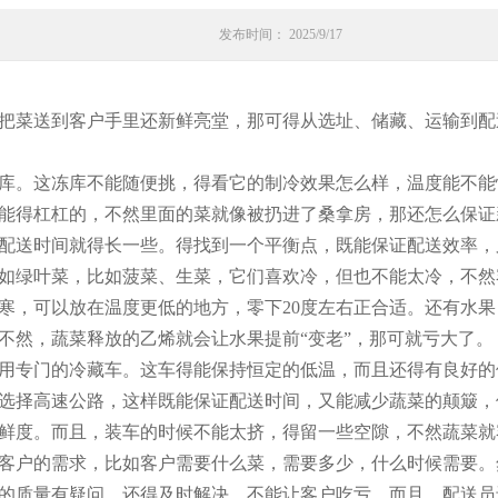
发布时间： 2025/9/17
把菜送到客户手里还新鲜亮堂，那可得从选址、储藏、运输到配
库。这冻库不能随便挑，得看它的制冷效果怎么样，温度能不能恒
能得杠杠的，不然里面的菜就像被扔进了桑拿房，那还怎么保证
配送时间就得长一些。得找到一个平衡点，既能保证配送效率，
如绿叶菜，比如菠菜、生菜，它们喜欢冷，但也不能太冷，不然
耐寒，可以放在温度更低的地方，零下20度左右正合适。还有水
不然，蔬菜释放的乙烯就会让水果提前“变老”，那可就亏大了。
用专门的冷藏车。这车得能保持恒定的低温，而且还得有良好的
选择高速公路，这样既能保证配送时间，又能减少蔬菜的颠簸，
鲜度。而且，装车的时候不能太挤，得留一些空隙，不然蔬菜就
客户的需求，比如客户需要什么菜，需要多少，什么时候需要。
的质量有疑问，还得及时解决，不能让客户吃亏。而且，配送员