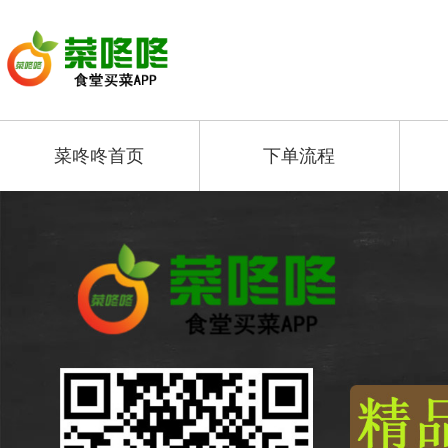
菜咚咚首页
下单流程