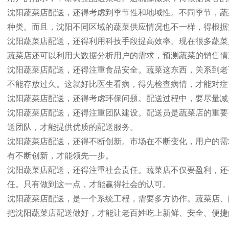
沈阳蔬菜店配送，还得考虑到季节性和地域性。不同季节，蔬
种类。而且，沈阳不同区域的蔬菜供应情况也不一样，得根据
沈阳蔬菜店配送，还得利用科技手段提高效率。现在很多蔬菜
蔬菜店还可以利用大数据分析用户的需求，预测蔬菜的销售情
沈阳蔬菜店配送，还得注重食品安全。蔬菜这东西，关系到老
不能存放过久。这就好比医生看病，得先检查病情，才能对症
沈阳蔬菜店配送，还得考虑环保问题。配送过程中，要尽量减
沈阳蔬菜店配送，还得注重团队建设。配送员是蔬菜店的重要
送团队，才能提供优质的配送服务。
沈阳蔬菜店配送，还得不断创新。市场在不断变化，用户的需
有不断创新，才能领先一步。
沈阳蔬菜店配送，还得注重社会责任。蔬菜店不仅要盈利，还
任。只有做到这一点，才能赢得社会的认可。
沈阳蔬菜店配送，是一个系统工程，需要多方协作。蔬菜店、
把沈阳蔬菜店配送做好，才能让老百姓吃上新鲜、安全、便捷