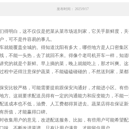
发布时间： 2025/9/17
们得明白，这不仅仅是把菜从菜市场送到家，它关乎新鲜度，关
户，可不是件容易的事儿。
车就能覆盖全城的。得知道沈阳有多大，哪些地方是人口密集区
线，不能一头热，去了就回不来。得像个老司机开车一样，知道
讲究的就是个新鲜。早上摘的菜，晚上就能吃上，那才叫爽。这
过程中还得注意保护蔬菜，不能磕磕碰碰的，不然送到家，菜都
保安比较严格，可能需要提前跟保安沟通好，才能进小区。有些
地方。这就要求配送员得有一定的沟通能力和应变能力，不能一
配送成本也不低，油费、人工费都得算进去。蔬菜店得在保证新
有所值，才能赢得口碑。
时收集用户的意见，改进配送服务。比如，有些用户可能希望配
口味，不断改进菜谱。只有让用户满意，才能留住用户。