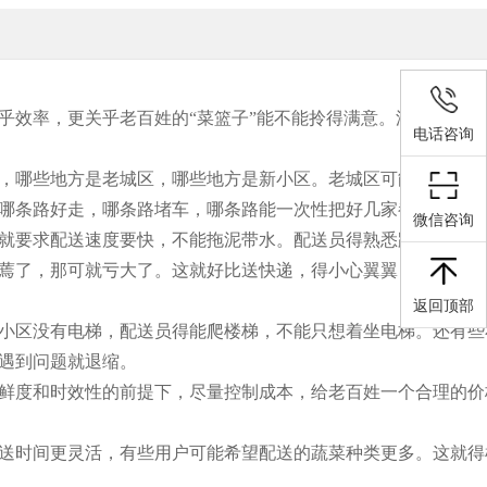
乎效率，更关乎老百姓的“菜篮子”能不能拎得满意。沈阳这地方
电话咨询
，哪些地方是老城区，哪些地方是新小区。老城区可能路窄，车
哪条路好走，哪条路堵车，哪条路能一次性把好几家都顺路捎上
微信咨询
就要求配送速度要快，不能拖泥带水。配送员得熟悉路线，知道
蔫了，那可就亏大了。这就好比送快递，得小心翼翼，不能把东
返回顶部
小区没有电梯，配送员得能爬楼梯，不能只想着坐电梯。还有些
遇到问题就退缩。
鲜度和时效性的前提下，尽量控制成本，给老百姓一个合理的价
送时间更灵活，有些用户可能希望配送的蔬菜种类更多。这就得