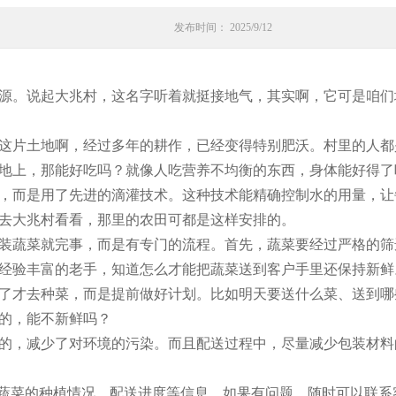
发布时间： 2025/9/12
源。说起大兆村，这名字听着就挺接地气，其实啊，它可是咱们
这片土地啊，经过多年的耕作，已经变得特别肥沃。村里的人都
地上，那能好吃吗？就像人吃营养不均衡的东西，身体能好得了
，而是用了先进的滴灌技术。这种技术能精确控制水的用量，让
去大兆村看看，那里的农田可都是这样安排的。
装蔬菜就完事，而是有专门的流程。首先，蔬菜要经过严格的筛
经验丰富的老手，知道怎么才能把蔬菜送到客户手里还保持新鲜
了才去种菜，而是提前做好计划。比如明天要送什么菜、送到哪
的，能不新鲜吗？
的，减少了对环境的污染。而且配送过程中，尽量减少包装材料
看蔬菜的种植情况、配送进度等信息。如果有问题，随时可以联