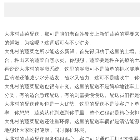
大兆村蔬菜配送，那可是咱们老百姓餐桌上新鲜蔬菜的重要来
的鲜嫩，为啥呢？这背后可有不少讲究。
大兆村的蔬菜之所以能这么新鲜，首先得归功于这里的土壤。
合，种出来的蔬菜自然水灵。你想想，蔬菜要是种在贫瘠的土
再说说大兆村的灌溉系统。这里的灌溉可不是简单的挑水浇地
且滴灌还能减少水分蒸发，省水又省力。这可不是瞎吹牛，你
大兆村的蔬菜配送也很有讲究。这里的配送不是简单地往车上
分类，有的适合急速配送，有的则需要慢慢送。配送员们都是
大兆村的配送速度也是一大优势。这里的配送不是等客户下单
率。你想想，蔬菜从种到送到你手里，整个过程都是精心安排
大兆村的蔬菜配送还注重环保。这里的配送车辆都是清洁能源
地想让大家吃得健康，同时保护环境。
大兆村的蔬菜配送服务也很贴心。客户可以通过手机APP查