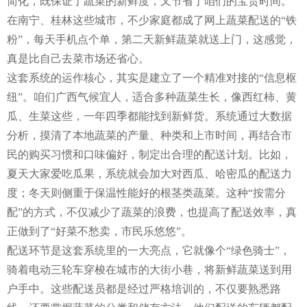
简化，既保证了蔬菜的新鲜度，又节省了咱们的宝贵时间。
在南宁、桂林这些城市，不少家庭都成了网上蔬菜配送的“铁
粉”，每天手机点个单，第二天新鲜蔬菜就送上门，这感觉，
真是比自己去菜市场还省心。
这套系统的运作核心，其实是建立了一个精准对接的“信息枢
纽”。咱们广西气候宜人，适合多种蔬菜生长，像西红柿、黄
瓜、生菜这些，一年四季都能找到新鲜货。系统通过大数据
分析，摸清了本地蔬菜的产量、种类和上市时间，再结合市
民的购买习惯和口味偏好，制定出合理的配送计划。比如，
夏天大家爱吃瓜果，系统就会加大对西瓜、哈密瓜的配送力
度；冬天则侧重于保温性能好的根茎类蔬菜。这种“按需分
配”的方式，不仅减少了蔬菜的浪费，也提高了配送效率，真
正做到了“好菜不愁卖，市民乐悠悠”。
配送环节是这套系统里的一大亮点，它就像个“绿色骑士”，
骑着电动三轮车穿梭在城市的大街小巷，将新鲜蔬菜送到用
户手中。这些配送员都是经过严格培训的，不仅要熟悉路