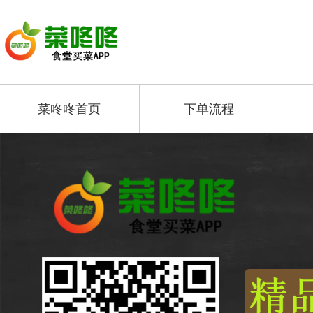
菜咚咚首页
下单流程