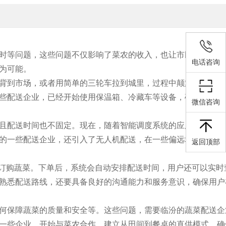
时等问题，这些问题不仅影响了菜农的收入，也让市民的菜篮子
电话咨询
为可能。
背到市场，或者用简单的三轮车拉到城里，过程中颠簸、挤压，
些配送企业，已经开始使用保温箱、冷藏车等设备，确保蔬菜从
微信咨询
且配送时间也不固定。现在，随着智能调度系统的应用，配送效
的一些配送企业，还引入了无人机配送，在一些偏远地区，无人
返回顶部
地订购蔬菜。下单后，系统会自动安排配送时间，用户还可以实时
熟悉配送路线，还要具备良好的沟通能力和服务意识，确保用户
何保障蔬菜的质量和安全等。这些问题，需要临汾的蔬菜配送企
一些企业，开始与菜农合作，建立从田间到餐桌的直供模式，确