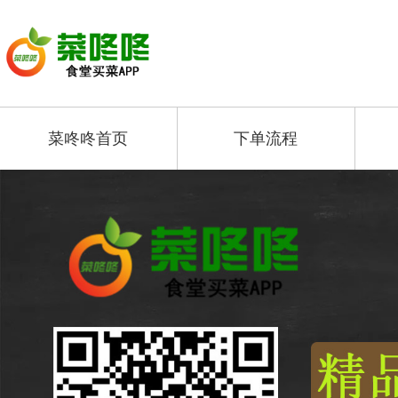
菜咚咚首页
下单流程