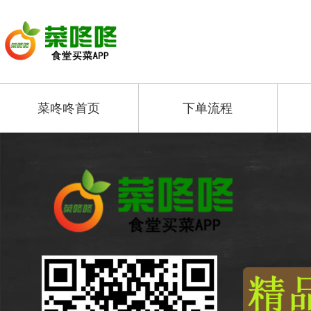
菜咚咚首页
下单流程