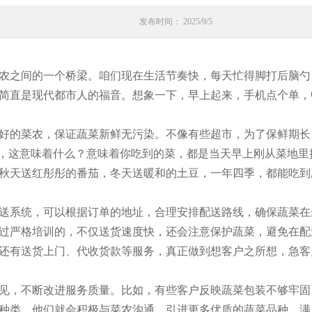
发布时间： 2025/9/5
农之间的一个桥梁。咱们现在生活节奏快，每天忙得脚打后脑勺
简直是现代都市人的福音。想象一下，早上起来，手机点个单，
好的菜农，保证蔬菜新鲜无污染。不像有些超市，为了保鲜期长
”，这意味着什么？意味着你吃到的菜，都是当天早上刚从菜地
秋天送红彤彤的番茄，冬天送暖和的土豆，一年四季，都能吃到
送系统，可以根据订单的地址，合理安排配送路线，确保蔬菜在
过严格培训的，不仅送货速度快，还会注意保护蔬菜，避免在配
还有送货上门、代收货款等服务，真正做到想客户之所想，急客
见，不断改进服务质量。比如，有些客户反映蔬菜包装不够牢固
种类，他们就会积极与菜农沟通，引进更多优质的蔬菜品种，满