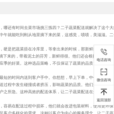
，哪还有时间去菜市场挑三拣四？二子蔬菜配送就解决了这个大
中午就能吃到刚从地里摘下来的菜，这感觉，啧啧，美滋滋。二
，硬是把蔬菜捂在冷库里，等拿出来的时候，那新鲜劲儿早就跑
里摘下来的，带着泥土的芬芳，新鲜得很。他们还会根据季节变化
电话咨询
应季的好菜。这种选品策略，不仅保证了蔬菜的品质，也让顾客
最短的时间内送到客户手中。你想想，早上下单，中午就能吃上
微信咨询
送过程中发生碰撞或者挤压，影响蔬菜的品质。他们还会根据客
户之所急。这种高效的配送体系，让二子蔬菜配送在众多蔬菜配
返回顶部
，容易在配送过程中损坏，他们就会改进包装材料，使用更环保
足客户多样化的需求。这种以客户为中心的服务理念，让二子蔬