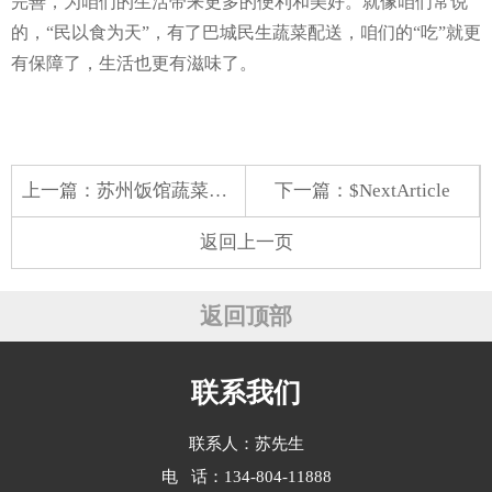
完善，为咱们的生活带来更多的便利和美好。就像咱们常说
的，“民以食为天”，有了巴城民生蔬菜配送，咱们的“吃”就更
有保障了，生活也更有滋味了。
上一篇：
苏州饭馆蔬菜配送店
下一篇：$NextArticle
返回上一页
返回顶部
联系我们
联系人：苏先生
电 话：134-804-11888