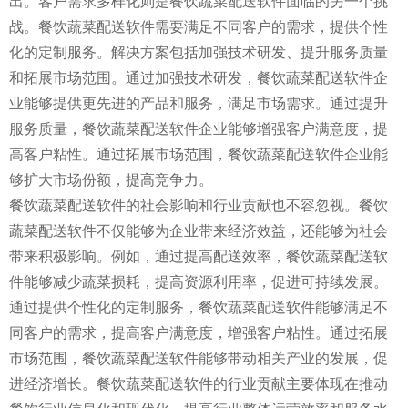
出。客户需求多样化则是餐饮蔬菜配送软件面临的另一个挑
战。餐饮蔬菜配送软件需要满足不同客户的需求，提供个性
化的定制服务。解决方案包括加强技术研发、提升服务质量
和拓展市场范围。通过加强技术研发，餐饮蔬菜配送软件企
业能够提供更先进的产品和服务，满足市场需求。通过提升
服务质量，餐饮蔬菜配送软件企业能够增强客户满意度，提
高客户粘性。通过拓展市场范围，餐饮蔬菜配送软件企业能
够扩大市场份额，提高竞争力。
餐饮蔬菜配送软件的社会影响和行业贡献也不容忽视。餐饮
蔬菜配送软件不仅能够为企业带来经济效益，还能够为社会
带来积极影响。例如，通过提高配送效率，餐饮蔬菜配送软
件能够减少蔬菜损耗，提高资源利用率，促进可持续发展。
通过提供个性化的定制服务，餐饮蔬菜配送软件能够满足不
同客户的需求，提高客户满意度，增强客户粘性。通过拓展
市场范围，餐饮蔬菜配送软件能够带动相关产业的发展，促
进经济增长。餐饮蔬菜配送软件的行业贡献主要体现在推动