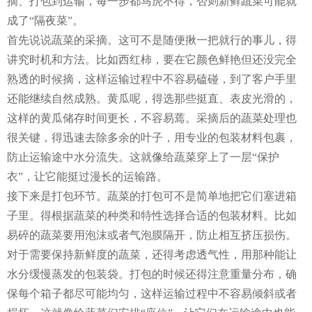
摘、打包到运输，每一步都马虎不得，否则新鲜蔬菜可能就
成了“隔夜菜”。
首先说说蔬菜的采摘。这可不是随便揪一把就行的事儿，得
讲究时机和方法。比如西红柿，要在它颜色鲜艳但还没完全
熟透的时候摘，这样运输过程中不容易磕碰，到了客户手里
还能继续自然成熟。黄瓜呢，得选那些挺直、表皮光滑的，
这样的黄瓜储存时间更长，不容易蔫。采摘后的蔬菜处理也
很关键，得迅速去除多余的叶子，用专业的包装材料包裹，
防止运输途中水分流失。这就像给蔬菜穿上了一层“保护
衣”，让它能挺过漫长的运输路。
接下来是打包环节。蔬菜的打包可不是简单地把它们塞进箱
子里。得根据蔬菜的种类和特性选择合适的包装材料。比如
易碎的蔬菜要用泡沫或者气泡膜隔开，防止相互挤压损伤。
对于需要保持新鲜度的蔬菜，还得考虑透气性，用那种能让
水分缓慢蒸发的包装袋。打包的时候还得注意重量分布，确
保每个箱子都尽可能均匀，这样运输过程中不容易倾斜或者