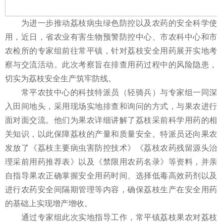
为进一步推动荔枝病虫绿色防控以及农药的安全科学使
用，近日，省农业有害生物预警防控中心、市农科中心和市
农检所的专家组前往常平镇，针对荔枝安全用药展开实地考
察与交流活动。此次考察旨在排查用药过程中的风险隐患，
切实为荔枝安全生产筑牢防线。
常平农技中心的科技特派员（轻骑兵）与专家组一同深
入田间地头，采用现场实地排查和询问的方式，与果农进行
面对面交流。他们为果农详细讲解了荔枝采前科学用药的相
关知识，以此保障荔枝的产量和质量安全。特派员还向果农
发放了《荔枝主要病虫害防控技术》《荔枝农药残留源头治
理采前用药推荐表》以及《禁限用农药名录》等资料，并亲
自指导果农正确掌握安全用药时间、选择低毒高效药剂以及
进行农药安全间隔期管理等内容，确保荔枝生产在安全用药
的基础上实现增产增收。
通过专家组此次实地指导工作，常平镇荔枝果农对荔枝