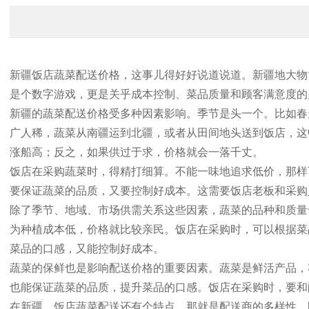
新疆饭店蔬菜配送价格，这事儿得好好说道说道。新疆地大物
是个数字游戏，更是关乎成本控制、菜品质量和顾客满意度的
新疆的蔬菜配送价格受多种因素影响。季节是头一个。比如春
广人稀，蔬菜从南疆运到北疆，或者从田间地头送到饭店，这
涨船高；反之，如果供过于求，价格就会一落千丈。
饭店在采购蔬菜时，得精打细算。不能一味地追求低价，那样
要保证蔬菜的品质，又要控制好成本。这需要饭店老板和采购
除了季节、地域、市场供需关系这些因素，蔬菜的品种和质量
为种植成本低，价格就比较亲民。饭店在采购时，可以根据菜
菜品的口感，又能控制好成本。
蔬菜的保鲜也是影响配送价格的重要因素。蔬菜是鲜活产品，
也能保证蔬菜的品质，提升菜品的口感。饭店在采购时，要和
在新疆，饭店蔬菜配送还有个特点，那就是配送商的多样性。