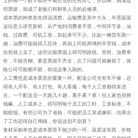
上的每一个数字都关乎着企业的生死存亡，所以啊，搞懂这
些票据，就成了老板们和财务人员的必修课。
成本票的种类首先得说清楚。运输费是其中大头，毕竟蔬菜
这玩意儿讲究新鲜，从产地到消费者手里，中间环节多，油
钱、过路费、司机工资，加起来可不少。比如一辆货车跑一
趟，油费可能就得几百块，再加上司机师傅的辛苦钱，成本
自然就上去了。这些运输票据上得写明路线、里程、油费单
价，不能含糊。要是票据不齐全，出了问题可就麻烦了，保
险公司可能都不赔，你说这事儿闹的。
人工费也是成本票里的重要一环。配送公司光有车不够，还
得有人开车、有人打包、有人客服，每个人工资都得算进
去。一个配送员一天跑几十趟，累不累？累！但人家也得挣
钱嘛。人工成本上，得写明每个员工的工时、工资标准，不
能瞎报。有些公司为了省钱，可能把员工算成兼职，结果出
了工伤还得自己掏钱，你说这划不划算？
食材采购单也是成本票里不能少的一环。蔬菜这东西，价格