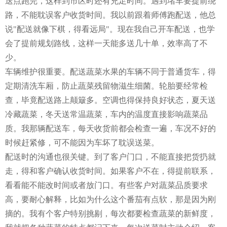
送点跑完，这样到市区时还有充足时间。遇到堵车要提前绕
路，不能耽误客户收货时间。我以前跟着师傅跑配送，他总
说"配送就像下棋，得看远局"。现在我自己开车配送，也学
会了提前规划路线，这样一天能多送几十单，效率高了不
少。
车辆维护很重要。配送蔬菜水果的车辆不同于普通货车，得
定期清洗车厢，防止蔬菜残留物滋生细菌。轮胎要经常检
查，毕竟配送路上颠簸多。空调也得保持良好状态，夏天送
冷藏蔬菜，冬天送常温蔬菜，车内的温度直接影响蔬菜品
质。我那辆配送车，每天收货前都会检查一遍，车况不好的
时候赶紧修，可不能因为车坏了耽误送菜。
配送时的沟通也很关键。到了客户门口，不能直接把货扔就
走，得和客户确认收货时间。如果客户不在，得提前联系，
看看能不能改时间或者放门口。有些客户对蔬菜品质要求
高，要耐心解释，比如为什么这个番茄有点软，那是因为刚
摘的。我有个客户特别挑剔，每次都要检查蔬菜的新鲜度，