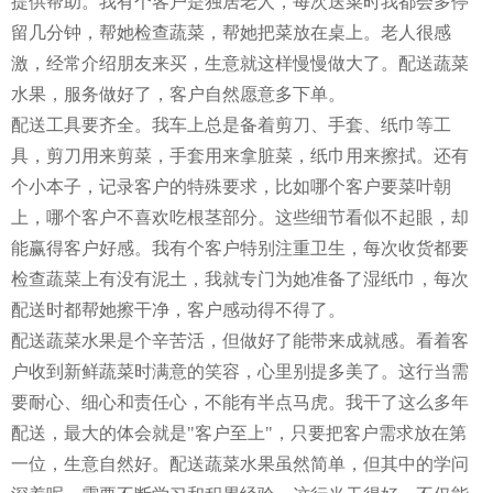
提供帮助。我有个客户是独居老人，每次送菜时我都会多停
留几分钟，帮她检查蔬菜，帮她把菜放在桌上。老人很感
激，经常介绍朋友来买，生意就这样慢慢做大了。配送蔬菜
水果，服务做好了，客户自然愿意多下单。
配送工具要齐全。我车上总是备着剪刀、手套、纸巾等工
具，剪刀用来剪菜，手套用来拿脏菜，纸巾用来擦拭。还有
个小本子，记录客户的特殊要求，比如哪个客户要菜叶朝
上，哪个客户不喜欢吃根茎部分。这些细节看似不起眼，却
能赢得客户好感。我有个客户特别注重卫生，每次收货都要
检查蔬菜上有没有泥土，我就专门为她准备了湿纸巾，每次
配送时都帮她擦干净，客户感动得不得了。
配送蔬菜水果是个辛苦活，但做好了能带来成就感。看着客
户收到新鲜蔬菜时满意的笑容，心里别提多美了。这行当需
要耐心、细心和责任心，不能有半点马虎。我干了这么多年
配送，最大的体会就是"客户至上"，只要把客户需求放在第
一位，生意自然好。配送蔬菜水果虽然简单，但其中的学问