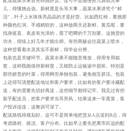
配送蔬菜水果首先得挑好货。这可不是随便拎几袋就完事
儿，得懂挑会选。新鲜度是头等大事，蔬菜水果讲究个"鲜
活"，叶子上水珠珠亮晶晶的才是好货。比如西红柿，要挑那
种颜色红润、手感稍软的，这种放两天还新鲜。黄瓜呢，要
找身挺直、表皮有光泽的，蔫了吧唧的千万别要。这挑货的
功夫，得练上好几年才能出师。有些商贩会往蔬菜上喷水，
这种货看着水灵其实不新鲜，得学会分辨。
包装也是关键环节。蔬菜水果不能随意堆放，得用专用箱
筐，这样既能保持新鲜度，又能防止运输途中损坏。特别是
那些娇贵的叶菜，得用网兜单独包装，避免相互挤压。包装
上还得写清楚配送地址和客户要求，比如有的客户要冷藏配
送，有的需要先切好再送，这些细节都得记牢。我见过有些
新手配送员，把客户要求当耳旁风，结果送来一车蔫菜，客
户投诉连连，这教训可深了。
配送路线得规划好。这可不是简单地把货从A点送到B点，得
考虑路程、路况、客户分布。比如早上要先把离市区远的配