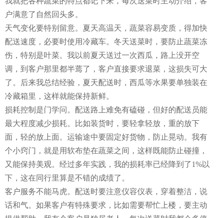
我就把各种蔬菜的特点都记下来，每次送菜时主动介绍，客
户满意了自然回头多。
天气变化要特别留意。夏天高温天，蔬菜容易变质，得加快
配送速度，必要时使用冷藏车。冬天送菜时，要防止蔬菜冻
伤，特别是叶菜。我以前夏天送过一次西瓜，路上没开空
调，到客户那里都半蔫了，客户直接要求退菜，这损失可大
了。后来我总结经验，夏天配送时，西瓜等水果要单独装在
冷藏箱里，这样就能保持新鲜。
损耗控制是门学问。配送路上难免有磕碰，但好的配送员能
最大程度减少损耗。比如装货时，要轻拿轻放，重的放下
面，轻的放上面。运输途中要固定好货物，防止晃动。我有
个小窍门，就是用软布垫在蔬菜之间，这样既能防止碰撞，
又能保持美观。经过多年实践，我的损耗率已经降到了1%以
下，这在同行里算是不错的成绩了。
客户服务不能马虎。配送时要注意仪容仪表，穿着整洁，说
话和气。如果客户有特殊要求，比如需要帮忙上楼，要主动