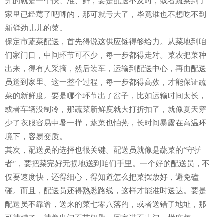
究的就是一个快、准、鲜，要是配送不及时，或者蔬菜到了
家里已经蔫了吧唧的，那可就亏大了，毕竟谁也不想吃不到
新鲜劲儿儿的菜。
保定市蔬菜配送，首先得说这供应链得够给力。从菜地到咱
们家门口，中间环节可不少，每一步都得走对。菜农把菜种
出来，得有人采摘，然后装车，运输到配送中心，再由配送
员送到家里。这一整个过程，每一步都得高效，才能保证蔬
菜的新鲜度。要是哪个环节出了岔子，比如运输时间太长，
或者车辆没制冷，那蔬菜新鲜度就大打折扣了，就像夏天穿
少了衣服容易中暑一样，蔬菜也怕热，长时间暴露在高温环
境下，容易变质。
其次，配送员的选择也很关键。配送员就像是蔬菜的“守护
者”，要把菜完好无损地送到咱们手里。一个好的配送员，不
仅要速度快，还得细心，得知道怎么把菜摆放好，避免磕
碰。而且，配送员还得熟悉路线，这样才能准时送达。要是
配送员不靠谱，送来的菜七零八落的，或者送错了地址，那