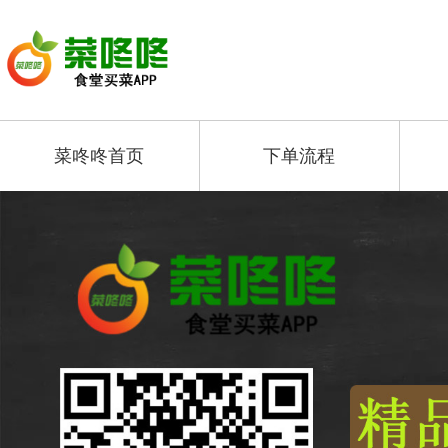
菜咚咚首页
下单流程