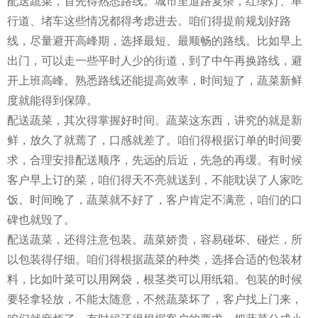
配送蔬菜，首先得熟悉路线。城市里道路复杂，红绿灯、单
行道、堵车这些情况都得考虑进去。咱们得提前规划好路
线，尽量避开高峰期，选择最短、最顺畅的路线。比如早上
出门，可以走一些平时人少的街道，到了中午再换路线，避
开上班高峰。熟悉路线还能提高效率，时间短了，蔬菜新鲜
度就能得到保障。
配送蔬菜，其次得掌握好时间。蔬菜这东西，讲究的就是新
鲜，放久了就蔫了，口感就差了。咱们得根据订单的时间要
求，合理安排配送顺序，先远的后近，先急的再缓。有时候
客户早上订的菜，咱们得天不亮就送到，不能耽误了人家吃
饭。时间晚了，蔬菜就不好了，客户肯定不满意，咱们的口
碑也就毁了。
配送蔬菜，还得注意包装。蔬菜娇贵，容易碰坏、碰烂，所
以包装得仔细。咱们得根据蔬菜的种类，选择合适的包装材
料，比如叶菜可以用网袋，根茎类可以用纸箱。包装的时候
要轻拿轻放，不能太随意，不然蔬菜坏了，客户找上门来，