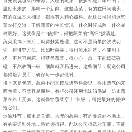
首先说说蔬菜的来源。大理的蔬菜，很多都是自家种的，土
里刨出来的，那叫一个新鲜。这些蔬菜，有的在田间地头，
有的在温室大棚里，都得有人精心照料。配送公司得和这些
菜农打交道，了解蔬菜的生长情况，什么时候成熟，什么品
种最好。这就像是个“侦探”，得把蔬菜的“底细”摸清楚。
蔬菜采摘下来后，就得赶紧处理。这可不是简单的洗洗切
切，得讲究方法。比如叶菜类，得用流水冲洗，不能用手
搓，不然容易坏。根茎类蔬菜，得小心一点，不能磕磕碰
碰，不然表面一破，细菌就容易进去。这些细节，配送公司
都得培训员工，确保每一步都做对。
接下来是包装。蔬菜不能直接放进塑料袋里，得用透气的东
西包着，不然容易腐烂。有些公司还用泡沫箱保温，防止蔬
菜在路上受凉。这就像给蔬菜穿上“衣服”，得把最好的保护
给它们。
运输环节，那更是关键。大理的蔬菜，有的要送到本地上，
有的要送到外地，路途远得很。配送公司得选对车辆，不能