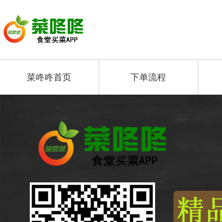
菜咚咚首页
下单流程