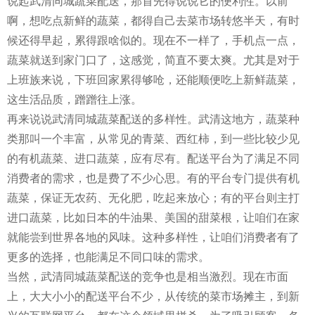
说起武清同城蔬菜配送，那首先得说说它的便利性。以前
啊，想吃点新鲜的蔬菜，都得自己去菜市场转悠半天，有时
候还得早起，累得跟啥似的。现在不一样了，手机点一点，
蔬菜就送到家门口了，这感觉，简直不要太爽。尤其是对于
上班族来说，下班回家累得够呛，还能顺便吃上新鲜蔬菜，
这生活品质，蹭蹭往上涨。
再来说说武清同城蔬菜配送的多样性。武清这地方，蔬菜种
类那叫一个丰富，从常见的青菜、西红柿，到一些比较少见
的有机蔬菜、进口蔬菜，应有尽有。配送平台为了满足不同
消费者的需求，也是费了不少心思。有的平台专门提供有机
蔬菜，保证无农药、无化肥，吃起来放心；有的平台则主打
进口蔬菜，比如日本的牛油果、美国的甜菜根，让咱们在家
就能尝到世界各地的风味。这种多样性，让咱们消费者有了
更多的选择，也能满足不同口味的需求。
当然，武清同城蔬菜配送的竞争也是相当激烈。现在市面
上，大大小小的配送平台不少，从传统的菜市场摊主，到新