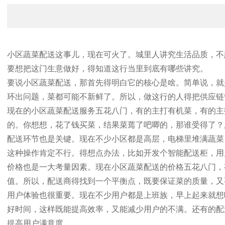
小区蔬菜配送这事儿，现在可火了。城里人讲究生活品质，不
要想把这门生意做好，得知道这行当里到底有哪些讲究。
要说小区蔬菜配送，那首先得明白它的核心是啥。简单说，就
环出问题，菜都可能不新鲜了。所以，做这行的人得把供应链
现在的小区蔬菜配送服务五花八门，有的主打有机菜，有的主
的。你想想，花了钱买菜，结果菜蔫了吧唧的，那谁受得了？
配送环节也是关键。现在不少小区都是高层，电梯里堆满蔬菜
这种操作肯定不行。得想点办法，比如开发个智能配送柜，用
价格也是一大考量因素。现在小区蔬菜配送的价格五花八门，
值。所以，配送商得找到一个平衡点，既要保证菜的质量，又
用户体验也很重要。现在不少用户都是上班族，早上起来就想
好时间，这样既能提高效率，又能减少用户的不满。还有的配
提高用户满意度。