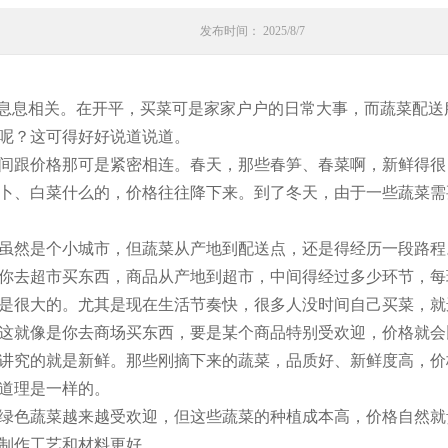
发布时间： 2025/8/7
”息息相关。在开平，买菜可是家家户户的日常大事，而蔬菜配
呢？这可得好好说道说道。
间跟价格那可是紧密相连。春天，那些春笋、春菜啊，新鲜得很
卜、白菜什么的，价格往往降下来。到了冬天，由于一些蔬菜需
虽然是个小城市，但蔬菜从产地到配送点，还是得经历一段路程
你去超市买东西，商品从产地到超市，中间得经过多少环节，每
是很大的。尤其是现在生活节奏快，很多人没时间自己买菜，就
这就像是你去商场买东西，要是某个商品特别受欢迎，价格就会
讲究的就是新鲜。那些刚摘下来的蔬菜，品质好、新鲜度高，价
道理是一样的。
绿色蔬菜越来越受欢迎，但这些蔬菜的种植成本高，价格自然就
制作工艺和材料更好。