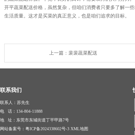
开平蔬菜配送价格，虽然复杂，但咱们消费者只要多了解一些
生活质量。这才是买菜的真正意义，也是咱们追求的目标。
上一篇：
裴裴蔬菜配送
联系我们
联系人：苏先生
电 话：134-804-11888
地 址：东莞市东城街道丁平甲路7号
网站备案号：
粤ICP备2024338602号-3
XML地图