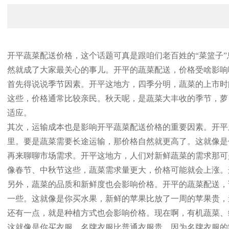
开平蔬菜配送价格，这个话题可真是跟咱们老百姓的“菜篮子
然就成了大家最关心的事儿。开平的蔬菜配送，价格受啥影响
首先得说说季节因素。开平这地方，四季分明，蔬菜的上市时
这些，价格通常比较亲民。秋天呢，是蔬菜大丰收的季节，萝
适应。
其次，运输成本也是影响开平蔬菜配送价格的重要因素。开平
里。要是蔬菜需要长途运输，那价格自然就更高了。这就像是
再来聊聊市场需求。开平这地方，人们对新鲜蔬菜的需求那可
像春节、中秋节这些，蔬菜需求量更大，价格可能就会上涨。
另外，蔬菜的品质和新鲜度也会影响价格。开平的蔬菜配送，
一些。这就像是你买水果，新鲜的苹果比放了一周的苹果贵，
还有一点，就是种植方式也会影响价格。现在啊，有机蔬菜、
这就像是你买衣服，名牌衣服比普通衣服贵，因为名牌衣服的