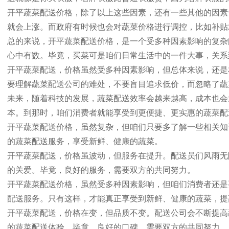
开平蔬菜配送价格，除了以上这些因素，还有一些其他的因素
就会上涨。而政府有时候也会对蔬菜价格进行调控，比如补贴
总的来说，开平蔬菜配送价格，是一个受多种因素影响的复杂
心中有数。毕竟，买菜可是咱们日常生活中的一件大事，关系
开平蔬菜配送，价格虽然受多种因素影响，但总体来说，还是相对合理
要理解蔬菜配送公司的难处，不要盲目追求低价，而忽略了蔬
未来，随着科技的发展，蔬菜配送效率会越来越高，成本也会
本。到那时，咱们消费者就能享受到更便捷、更实惠的蔬菜配
开平蔬菜配送价格，虽然复杂，但咱们只要多了解一些相关知
的蔬菜配送服务，享受新鲜、健康的蔬菜。
开平蔬菜配送，价格虽波动，但服务在提升。配送员们风雨无
的关爱。毕竟，良好的服务，需要双方的共同努力。
开平蔬菜配送价格，虽然受多种因素影响，但咱们消费者还是
配送服务。只有这样，才能真正享受到新鲜、健康的蔬菜，提
开平蔬菜配送，价格在变，但品质不变。配送公司会不断提高
的蔬菜配送体验。毕竟，良好的口碑，需要双方的共同努力。