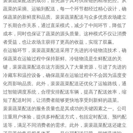
裴裴蔬菜配送的成功，首先源于其对供应链的精准把控。从
蔬菜的采摘、运输到配送，每一个环节都经过精心设计，确
保蔬菜的新鲜度和品质。裴裴蔬菜配送与众多优质农场建立
了长期合作关系，通过直采模式，减少了中间环节，降低了
成本，同时也保证了蔬菜的源头质量。这种模式不仅让消费
者受益，也让农场主获得了更高的收益，实现了双赢。
在运输环节，裴裴蔬菜配送采用了先进的冷链物流技术，确
保蔬菜在运输过程中保持新鲜。冷链物流是生鲜配送的关
键，裴裴蔬菜配送在这方面投入了大量资源，引进了先进的
冷藏车和温控设备，确保蔬菜在运输过程中不会因为温度变
化而影响品质。此外，裴裴蔬菜配送还优化了运输路线，通
过智能调度系统，合理安排配送车辆，提高了配送效率，缩
短了配送时间，让消费者能够更快地享受到新鲜的蔬菜。
裴裴蔬菜配送的服务质量也是其成功的关键因素之一。公司
注重用户体验，提供多种配送方式，包括定时配送、预约配
送等，满足不同消费者的需求。此外，裴裴蔬菜配送还建立