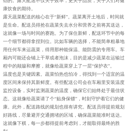
劲的。露天配送不仅关乎效率，更关乎品质，关乎人们对健
康饮食的期待。
露天蔬菜配送的核心在于“新鲜”。蔬菜离开土地后，时间就
是生命。配送员得抢在蔬菜失去水分和营养之前将其送达，
这就像一场与时间的赛跑。为了保住新鲜，配送环节中的每
一个细节都得拿捏到位。比如车辆的选择，不能简单粗暴地
用任何车来运蔬菜，得用那种能保温、能防震的专用车。车
厢内可能还会铺上干草或者泡沫，目的是减少蔬菜在运输过
程中的颠簸和摩擦，就像给蔬菜穿上了一层“保护衣”。
温度也是关键因素。蔬菜怕热也怕冷，得找到一个适宜的温
度区间来保持其新鲜度。有些配送公司会在车厢里安装温度
监控设备，实时监测蔬菜的温度，确保它们始终处于最佳状
态。这就像给蔬菜请了个“贴身保镖”，时刻守护着它们的健
康。此外，配送路线的规划也很有讲究。配送员得提前规划
好路线，尽量避开交通拥堵的区域，确保蔬菜能准时送达。
这就像下棋，每一步都得提前考虑到，才能取得最终的胜