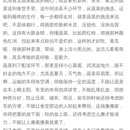
武清食堂蔬菜配送的核心，就是要把新鲜、安全、量足的蔬
菜送到食堂手里。这中间涉及不少环节，从蔬菜的挑选、运
输到最终的交付，每一步都得走对。就拿蔬菜的挑选来说
吧，不是啥都行，得挑那些新鲜水灵、没损伤、没病虫害
的。这得有火眼金睛，得懂蔬菜。比如西红柿，得挑那种颜
色红润、捏起来有点软但不是烂的，这样的才好吃。黄瓜
呢，得挑那种直溜、翠绿、身上没小黑点的。这活儿看着简
单，其实考验的是经验，是眼力。
蔬菜到了配送环节，那更是得小心翼翼。武清这地方，路不
好走的地方不少，尤其是夏天，天气热，蔬菜容易蔫。所以
啊，运输的车得有空调，得能保持一定的温度，不能让蔬菜
在车上晒太阳。车里的布局也得讲究，不能乱堆乱放，得按
种类分好，防止压坏、碰坏。而且，装车的时候还得考虑卸
车的方便，不能让食堂那边的人卸起来费劲。这就像搬家，
你得把重的放下面，轻的放上面，还得考虑怎么搬才能省
力，不能让人搬着搬着就累了。