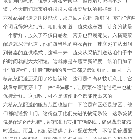
最新鲜的蔬菜。这事儿听起来简单，但背后可藏着不少门
道，今天咱们就来好好聊聊六横蔬菜配送的那些事儿。
六横蔬菜配送之所以能火，那是因为它把“新鲜”和“效率”这两
个词玩得炉火纯青。咱们都知道，蔬菜这东西，讲究的就是
一个新鲜，放久了不仅口感差，营养也容易流失。六横蔬菜
配送就深谙此道，他们跟当地的菜农合作，建立起了从田间
到餐桌的直供模式，这样一来，蔬菜从采摘到送达咱们手中
的时间就能大大缩短。这就像是在蔬菜新鲜度上给咱们加了
个“加速器”，让咱们吃到的每一口都是最新鲜的。而且，六
横蔬菜配送还采用了冷链运输，这可是个高科技玩意儿，它
就像给蔬菜穿上了一件“保温服”，让蔬菜在运输过程中也能
保持新鲜。这招数，可不是随便哪个都能使出来的。
六横蔬菜配送的服务范围也挺广，不管是市区还是郊区，他
们都能送货上门。这得益于他们先进的物流系统，这系统就
像是配送的“大脑”，能精准地安排车辆路线，确保蔬菜能按
时送达。而且，他们还提供了多种配送方式，不管是普通配