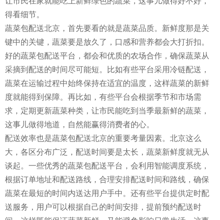
让市民在家就能吃上新鲜绿色的蔬菜，这事儿做得好不好，
得看细节。
蔬菜包配送北京，首先要看的就是蔬菜品质。新鲜度那是关
键中的关键，蔬菜要是放久了，口感和营养都会大打折扣。
好的蔬菜包配送平台，都会和优质的农场合作，确保蔬菜从
采摘到配送的时间尽可能短。比如有些平台采用冷链配送，
蔬菜在运输过程中始终保持在适宜的温度，这样蔬菜的新鲜
度就能得到保障。再比如，有些平台会根据季节和市场需
求，定期更新蔬菜种类，让市民能吃到当季最新鲜的蔬菜，
这事儿做得地道，自然能赢得消费者的心。
配送效率也是蔬菜包配送北京的重要考量因素。北京这么
大，各区分布广泛，配送时间要是太长，蔬菜新鲜度就无从
谈起。一些优秀的蔬菜包配送平台，会利用智能调度系统，
根据订单地址和配送路线，合理安排配送时间和路线，确保
蔬菜在最短的时间内送达用户手中。还有些平台提供定时配
送服务，用户可以根据自己的时间安排，提前预约配送时