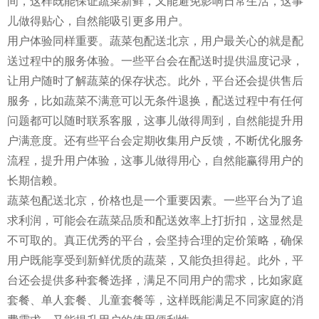
间，这样既能保证蔬菜新鲜，又能避免影响日常生活，这事
儿做得贴心，自然能吸引更多用户。
用户体验同样重要。蔬菜包配送北京，用户最关心的就是配
送过程中的服务体验。一些平台会在配送时提供温度记录，
让用户随时了解蔬菜的保存状态。此外，平台还会提供售后
服务，比如蔬菜不满意可以无条件退换，配送过程中有任何
问题都可以随时联系客服，这事儿做得周到，自然能提升用
户满意度。还有些平台会定期收集用户反馈，不断优化服务
流程，提升用户体验，这事儿做得用心，自然能赢得用户的
长期信赖。
蔬菜包配送北京，价格也是一个重要因素。一些平台为了追
求利润，可能会在蔬菜品质和配送效率上打折扣，这显然是
不可取的。真正优秀的平台，会坚持合理的定价策略，确保
用户既能享受到新鲜优质的蔬菜，又能负担得起。此外，平
台还会提供多种套餐选择，满足不同用户的需求，比如家庭
套餐、单人套餐、儿童套餐等，这样既能满足不同家庭的消