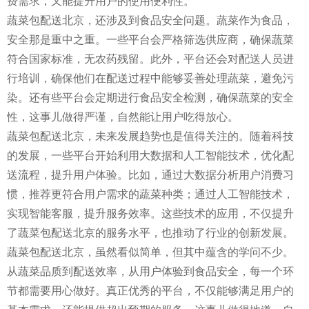
费需求，又能提升用户的使用便利性。
蔬菜包配送北京，还涉及到食品安全问题。蔬菜作为食品，
安全那是重中之重。一些平台会严格筛选供应商，确保蔬菜
符合国家标准，无农药残留。此外，平台还会对配送人员进
行培训，确保他们在配送过程中能够妥善处理蔬菜，避免污
染。还有些平台会定期进行食品安全检测，确保蔬菜的安全
性，这事儿做得严谨，自然能让用户吃得放心。
蔬菜包配送北京，未来发展趋势也是值得关注的。随着科技
的发展，一些平台开始利用大数据和人工智能技术，优化配
送流程，提升用户体验。比如，通过大数据分析用户消费习
惯，推荐更符合用户需求的蔬菜种类；通过人工智能技术，
实现智能客服，提升服务效率。这些技术的应用，不仅提升
了蔬菜包配送北京的服务水平，也推动了行业的创新发展。
蔬菜包配送北京，虽然看似简单，但其中蕴含的学问不少。
从蔬菜品质到配送效率，从用户体验到食品安全，每一个环
节都需要用心做好。真正优秀的平台，不仅能够满足用户的