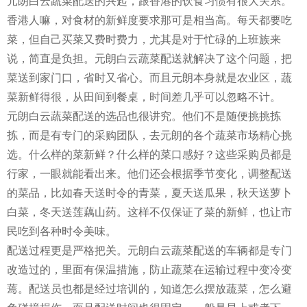
元朗白云蔬菜配送的兴起，跟香港的饮食习惯有很大关系。
香港人嘛，对食材的新鲜度要求那可是相当高。每天都要吃
菜，但自己买菜又费时费力，尤其是对于忙碌的上班族来
说，简直是负担。元朗白云蔬菜配送就解决了这个问题，把
菜送到家门口，省时又省心。而且元朗本身就是农业区，蔬
菜新鲜得很，从田间到餐桌，时间差几乎可以忽略不计。
元朗白云蔬菜配送的选品也很讲究。他们不是随便挑挑拣
拣，而是有专门的采购团队，去元朗的各个蔬菜市场精心挑
选。什么样的菜新鲜？什么样的菜口感好？这些采购员都是
行家，一眼就能看出来。他们还会根据季节变化，调整配送
的菜品，比如春天送时令的青菜，夏天送瓜果，秋天送萝卜
白菜，冬天送莲藕山药。这样不仅保证了菜的新鲜，也让市
民吃到各种时令美味。
配送过程更是严格把关。元朗白云蔬菜配送的车辆都是专门
改造过的，里面有保温措施，防止蔬菜在运输过程中变冷变
蔫。配送员也都是经过培训的，知道怎么摆放蔬菜，怎么避