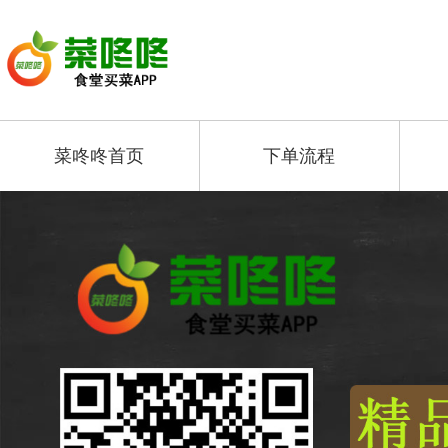
菜咚咚首页
下单流程