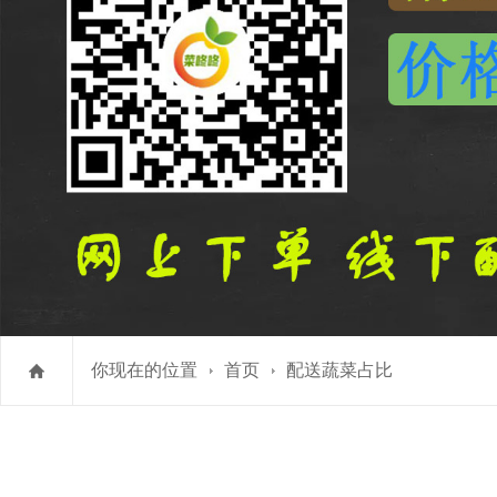
你现在的位置
首页
配送蔬菜占比