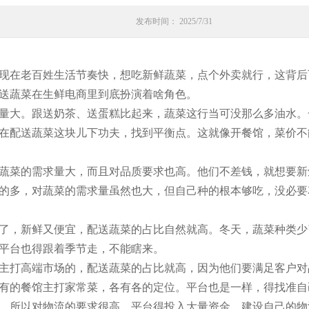
发布时间： 2025/7/31
现在老百姓生活节奏快，想吃新鲜蔬菜，点个外卖就行，这背后
送蔬菜在生鲜电商里到底扮演着啥角色。
量大。跟送奶茶、送蛋糕比起来，蔬菜这行当可没那么多油水。
在配送蔬菜这块儿下功夫，找到平衡点。这就像开餐馆，菜价不
蔬菜的需求量大，而且对品质要求也高。他们不差钱，就想要新
的多，对蔬菜的需求量虽然也大，但自己种的根本够吃，没必要
了，新鲜又便宜，配送蔬菜的占比自然就高。冬天，蔬菜种类少
平台也得跟着季节走，不能瞎来。
主打高端市场的，配送蔬菜的占比就高，因为他们要满足客户对
有的餐馆主打家常菜，各有各的定位。平台也是一样，得找准自
，所以对物流的要求很高。平台得投入大量资金，建设自己的物