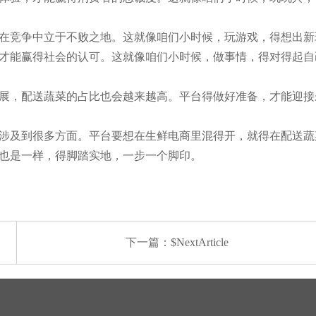
在竞争中立于不败之地。这就像咱们小时候，玩游戏，得想出新
才能赢得社会的认可。这就像咱们小时候，做事情，得对得起自
展，配送蔬菜的占比也会越来越高。平台得做好准备，才能迎接
涉及到很多方面。平台要想在生鲜电商里混得开，就得在配送蔬
也是一样，得脚踏实地，一步一个脚印。
下一篇：$NextArticle