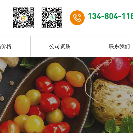
134-804-11
品价格
公司资质
联系我们