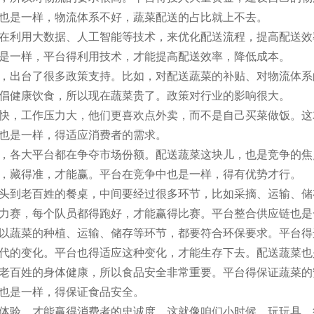
也是一样，物流体系不好，蔬菜配送的占比就上不去。
在利用大数据、人工智能等技术，来优化配送流程，提高配送效
是一样，平台得利用技术，才能提高配送效率，降低成本。
，出台了很多政策支持。比如，对配送蔬菜的补贴、对物流体系
倡健康饮食，所以现在蔬菜贵了。政策对行业的影响很大。
快，工作压力大，他们更喜欢点外卖，而不是自己买菜做饭。这
也是一样，得适应消费者的需求。
，各大平台都在争夺市场份额。配送蔬菜这块儿，也是竞争的焦
，藏得准，才能赢。平台在竞争中也是一样，得有优势才行。
头到老百姓的餐桌，中间要经过很多环节，比如采摘、运输、储
力赛，每个队员都得跑好，才能赢得比赛。平台整合供应链也是
以蔬菜的种植、运输、储存等环节，都要符合环保要求。平台得
代的变化。平台也得适应这种变化，才能生存下去。配送蔬菜也
老百姓的身体健康，所以食品安全非常重要。平台得保证蔬菜的
也是一样，得保证食品安全。
体验，才能赢得消费者的忠诚度。这就像咱们小时候，玩玩具，