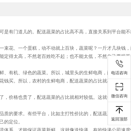
可是有门道儿的。配送蔬菜的占比高不高，直接关系到平台能不
一束花、一个蛋糕，动不动就上百块，蔬菜呢？一斤才几块钱，
能定得太高，不然老百姓吃不起；也不能太低，不然自己要赔死
鲜、有机、绿色的蔬菜。所以，城里头的生鲜电商，配送蔬菜的
电话咨询
花钱买。所以，农村的生鲜电商，配送蔬菜的占比就相对较低。
微信咨询
了，价格也贵了，配送蔬菜的占比就相对较低。这就像咱们小时
品质的要求。有些平台，比如主打性价比的，配送蔬菜的占比就
返回顶部
己的定位。
流体系，才能保证蔬菜新鲜。这就像送快递，有的快递公司速度