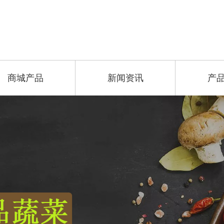
商城产品
新闻资讯
产