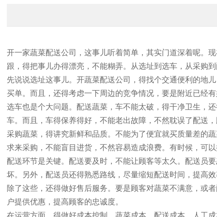
开一家蔬菜配送公司，这事儿听着简单，其实门道深着呢。现
跟，得把事儿办得漂亮，不能糊弄。从选址到选车，从采购到
先说说选址这事儿。开蔬菜配送公司，得找个交通便利的地儿
买单。而且，还得考虑一下周边的竞争情况，要是附近已经有
选车也是个大问题。配送蔬菜，车不能太破，得干净卫生，还
车。而且，车得保养得好，不能老出故障，不然耽误了配送，
采购蔬菜，得讲究新鲜和品质。不能为了便宜就买质量差的蔬
求来采购，不能盲目进货，不然容易造成浪费。有时候，可以
配送环节是关键。配送要及时，不能让顾客等太久。配送员要
坏。另外，配送员还得熟悉路线，尽量缩短配送时间，提高效
除了这些，还得做好售后服务。要是顾客对蔬菜不满意，或者
户提供优惠，提高顾客的忠诚度。
在运营方面，得做好成本控制。蔬菜成本、配送成本、人工成