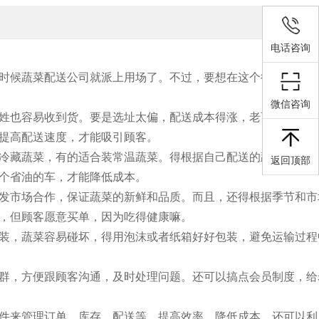
电话咨询
时候蔬菜配送公司就派上用场了。不过，要想在这个行业里站稳
微信咨询
姓也容易收到货。要是选址太偏，配送成本得涨，老百姓肯定不
提高配送速度，才能吸引顾客。
冷藏蔬菜，有的适合装常温蔬菜。得根据自己配送的蔬菜种类来
返回顶部
个省油的车，才能降低成本。
发市场合作，保证蔬菜的新鲜和品质。而且，还得根据季节和市
，但顾客愿意买单，因为吃得健康嘛。
装，蔬菜容易碰坏，得用泡沫或者纸箱好好包装，避免运输过程
群，方便跟顾客沟通，及时处理问题。还可以搞点会员制度，给
件来管理订单、库存、配送等，提高效率，降低成本。还可以利