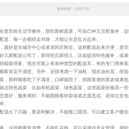
发布时间： 2025/7/29
在老百姓生活节奏快，想吃新鲜蔬菜，可自己种又没那条件，这
配送，每一步都得走对路，才能让生意红火起来。
，最好是在城市中心或者居民区附近。这样配送起来方便，老百
好几家配送公司了，那得想点新招儿，比如提供特色服务，或者
得能装得多。现在市面上有各种类型的配送车，有的专门用来装
顾客肯定不满意。另外，还得考虑一下油耗，现在油价高，得选
菜，那样顾客吃了不满意，口碑就毁了。得跟靠谱的菜农或者批
搞点特色蔬菜，比如有机蔬菜、绿色蔬菜，这些蔬菜价格高一些
态度好，服务周到，不能跟顾客吵架或者态度恶劣。还得注意包
率。
配送出了问题，要及时解决，不能推三阻四。可以建立客户微信
本，这些都要算清楚，不能乱花钱。可以采用信息化管理，用软