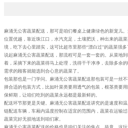
麻涌无公害蔬菜配送，那可是咱们餐桌上健康绿色的新宠儿。
位置优越，靠近珠江口，水汽充足，土壤肥沃，种出来的蔬菜
境，吃下去心里踏实，这可比超市里那些“漂白过”的蔬菜强多
说起麻涌无公害蔬菜配送，那流程可是一套一套的。从菜地到
着，采摘下来的蔬菜得马上处理，洗得干干净净，去除多余的
需求的顾客就能选到合心意的蔬菜了。
包装那也是一门学问。麻涌无公害蔬菜配送那包装可是一丝不
择合适的包装方式，比如叶菜类要用透气的包装，根茎类要用
保鲜期，让咱们吃到的蔬菜永远都是最新鲜的。
配送环节那更是关键。麻涌无公害蔬菜配送讲究的是速度和温
链配送车辆，车厢内温度控制在适宜的范围内，蔬菜在运输过
蔬菜完好无损地送到咱们家。
麻涌无公害蔬菜配送的价格也是咱们关注的焦点。毕竟，这玩