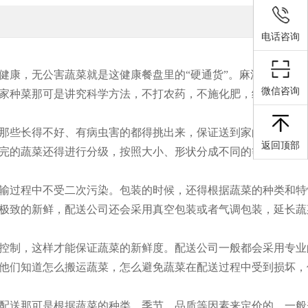
电话咨询
健康，无公害蔬菜就是这健康餐盘里的“硬通货”。麻涌这地方，
微信咨询
家种菜那可是讲究科学方法，不打农药，不施化肥，纯天然的生
那些长得不好、有病虫害的都得挑出来，保证送到家的是精品。
返回顶部
完的蔬菜还得进行分级，按照大小、形状分成不同的等级，这样
输过程中不受二次污染。包装的时候，还得根据蔬菜的种类和特
极致的新鲜，配送公司还会采用真空包装或者气调包装，延长蔬
控制，这样才能保证蔬菜的新鲜度。配送公司一般都会采用专业
他们知道怎么搬运蔬菜，怎么避免蔬菜在配送过程中受到损坏，
配送那可是根据蔬菜的种类、季节、品质等因素来定价的。一般