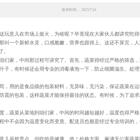
发布时间： 2025/7/24
这玩意儿在市场上挺火，为啥呢？毕竟现在大家伙儿都讲究吃得
那叫一个新鲜水灵，口感脆嫩，营养也跟得上。这还不算完，人
了。
咱们家，中间那过程可讲究了。首先，蔬菜得经过严格的筛选，
叶子，有时候还会用专业的消毒液泡一下，防止细菌滋生。处理
苟，用的是食品级的包装材料，无异味，无污染，保证蔬菜在运
防震的包装，这样蔬菜才能保持最佳的状态。有时候，为了追求
度，蔬菜从菜地到咱们家，中间的时间越短越好，温度也得严格
程中不会因为温度变化而变质。配送员也都是经过专业培训的，
意儿虽然贵点，但吃的是健康，值！价格方面，麻涌无公害蔬菜