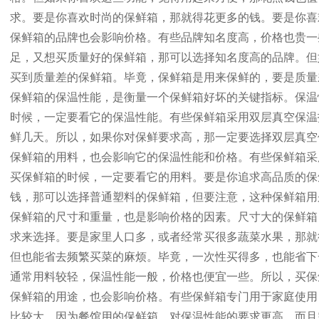
求。要是你喜欢时尚的保鲜箱，那就得花更多的钱。要是你喜
保鲜箱的品牌也会影响价格。有些品牌知名度高，价格也贵一
足，又想买质量好的保鲜箱，那可以选择知名度高的品牌。但
买到质量差的保鲜箱。毕竟，保鲜箱是用来保鲜的，要是质量
保鲜箱的保温性能，是衡量一个保鲜箱好坏的关键指标。保温
时候，一定要看它的保温性能。有些保鲜箱采用双层真空保温
鲜几天。所以，如果你对保鲜要求高，那一定要选择双层真空
保鲜箱的用料，也会影响它的保温性能和价格。有些保鲜箱采
买保鲜箱的时候，一定要看它的用料。要是你追求高品质的保
钱，那可以选择普通塑料的保鲜箱，但要注意，这种保鲜箱用
保鲜箱的尺寸和重量，也是影响价格的因素。尺寸大的保鲜箱
求来选择。要是家里人口多，或者经常买很多蔬菜水果，那就
但也能省去频繁买菜的麻烦。毕竟，一次性买得多，也能省下
通常用料较轻，保温性能一般，价格也便宜一些。所以，买保
保鲜箱的用途，也会影响价格。有些保鲜箱专门用于家庭使用
比较大。因为餐馆用的保鲜箱，对保温性能的要求更高，而且