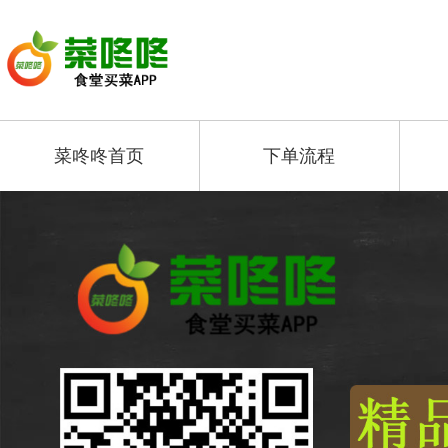
菜咚咚首页
下单流程