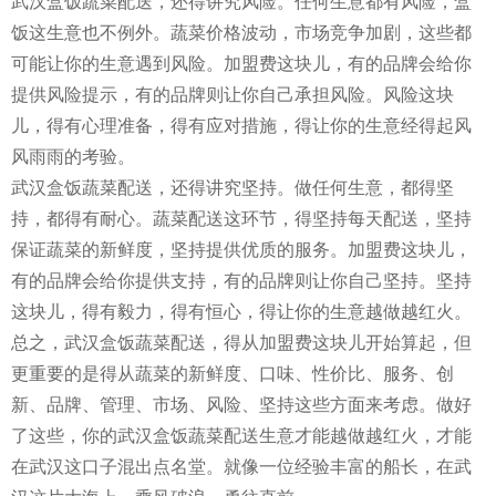
武汉盒饭蔬菜配送，还得讲究风险。任何生意都有风险，盒
饭这生意也不例外。蔬菜价格波动，市场竞争加剧，这些都
可能让你的生意遇到风险。加盟费这块儿，有的品牌会给你
提供风险提示，有的品牌则让你自己承担风险。风险这块
儿，得有心理准备，得有应对措施，得让你的生意经得起风
风雨雨的考验。
武汉盒饭蔬菜配送，还得讲究坚持。做任何生意，都得坚
持，都得有耐心。蔬菜配送这环节，得坚持每天配送，坚持
保证蔬菜的新鲜度，坚持提供优质的服务。加盟费这块儿，
有的品牌会给你提供支持，有的品牌则让你自己坚持。坚持
这块儿，得有毅力，得有恒心，得让你的生意越做越红火。
总之，武汉盒饭蔬菜配送，得从加盟费这块儿开始算起，但
更重要的是得从蔬菜的新鲜度、口味、性价比、服务、创
新、品牌、管理、市场、风险、坚持这些方面来考虑。做好
了这些，你的武汉盒饭蔬菜配送生意才能越做越红火，才能
在武汉这口子混出点名堂。就像一位经验丰富的船长，在武