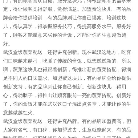
门，有的顾客喜欢自提。服务这块儿，得根据顾客的需求来
定，得让顾客觉得舒服，觉得满意。加盟费这块儿，有的品
牌会给你提供培训，有的品牌则让你自己摸索。培训这块
儿，得认真学，得掌握服务技巧，得提高服务水平。服务好
了，顾客才能愿意来买你的盒饭，才能让你的生意越做越
好。
武汉盒饭蔬菜配送，还得讲究创新。现在武汉这地方，吃客
们口味越来越刁，吃腻了传统的盒饭，就想试试新的。所以
啊，蔬菜这块儿也得跟着创新，得推出新的蔬菜搭配，得满
足不同人的口味需求。加盟费这块儿，有的品牌会给你提供
创新支持，有的品牌则让你自己创新。创新这块儿，得用
心，得动脑子，得推出让顾客眼前一亮的蔬菜搭配。创新好
了，你的盒饭才能在武汉这口子混出点名堂，才能让你的生
意越做越红火。
武汉盒饭蔬菜配送，还得讲究品牌。有的品牌加盟费高，但
人家有名气，有口碑，你加盟过去，生意就能起来。有的品