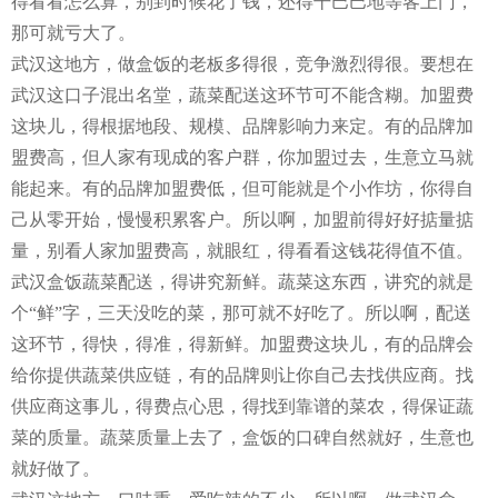
得看看怎么算，别到时候花了钱，还得干巴巴地等客上门，
那可就亏大了。
武汉这地方，做盒饭的老板多得很，竞争激烈得很。要想在
武汉这口子混出名堂，蔬菜配送这环节可不能含糊。加盟费
这块儿，得根据地段、规模、品牌影响力来定。有的品牌加
盟费高，但人家有现成的客户群，你加盟过去，生意立马就
能起来。有的品牌加盟费低，但可能就是个小作坊，你得自
己从零开始，慢慢积累客户。所以啊，加盟前得好好掂量掂
量，别看人家加盟费高，就眼红，得看看这钱花得值不值。
武汉盒饭蔬菜配送，得讲究新鲜。蔬菜这东西，讲究的就是
个“鲜”字，三天没吃的菜，那可就不好吃了。所以啊，配送
这环节，得快，得准，得新鲜。加盟费这块儿，有的品牌会
给你提供蔬菜供应链，有的品牌则让你自己去找供应商。找
供应商这事儿，得费点心思，得找到靠谱的菜农，得保证蔬
菜的质量。蔬菜质量上去了，盒饭的口碑自然就好，生意也
就好做了。