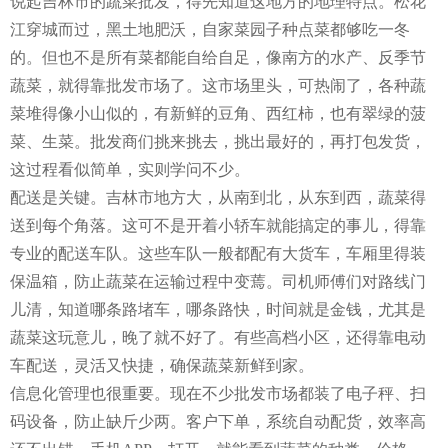
说起吉林市的蔬菜批发，得先知道这地方的地理特点。松花
江穿城而过，黑土地肥沃，自家菜园子种点菜都够吃一冬
的。但也不是所有菜都能自给自足，像南方的水产、反季节
蔬菜，就得靠批发市场了。这市场里头，可热闹了，各种蔬
菜堆得像小山似的，有新鲜的豆角、西红柿，也有翠绿的菠
菜、生菜。批发商们挑来挑去，挑出最好的，再打包发货，
这过程看似简单，实则学问不少。
配送是关键。吉林市地方大，从南到北，从东到西，蔬菜得
送到每个角落。这可不是开着小轿车就能搞定的事儿，得靠
专业的配送车队。这些车队一般都配有大货车，车厢里得装
保温箱，防止蔬菜在运输过程中变蔫。司机师傅们对路线门
儿清，知道哪条路堵车，哪条路快，时间就是金钱，尤其是
蔬菜这玩意儿，晚了就不好了。有些高档小区，还得靠电动
车配送，灵活又快捷，确保蔬菜新鲜到家。
信息化管理也很重要。现在不少批发市场都装了电子秤、扫
码设备，防止缺斤少两。客户下单，系统自动配货，效率高