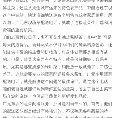
地理位置优越，交通便利，无论是从田间地头采摘下来的新
鲜蔬菜，还是从周边城市运来的特色农产品，都能通过东坝
这个中转站，快速准确地送达各个销售点或者家庭厨房。所
以啊，广元东坝蔬菜配送电话，就成了连接蔬菜生产端和消
费端的重要桥梁。
咱们老百姓过日子，离不开柴米油盐酱醋茶，其中“菜”可是
每天的必备品。新鲜蔬菜不仅能为咱们的餐桌增添色彩，还
能提供丰富的维生素和矿物质，对身体健康那是相当有益
的。但是，蔬菜这东西有个特点，就是保鲜期短，容易变
质。尤其是那些娇嫩的绿叶菜，稍微放一放就蔫了，口感也
差了。这就需要专业的蔬菜配送服务来帮忙。广元东坝蔬菜
配送电话，就是解决这个问题的最佳途径。通过这个电话，
咱们老百姓就能订购到新鲜直达的蔬菜，省去了自己去菜市
场奔波的麻烦，也保证了蔬菜的新鲜度和品质。
广元东坝的蔬菜配送服务，那可是相当专业的。首先，他们
的配送团队都是经过严格培训的，不仅熟悉各种蔬菜的特