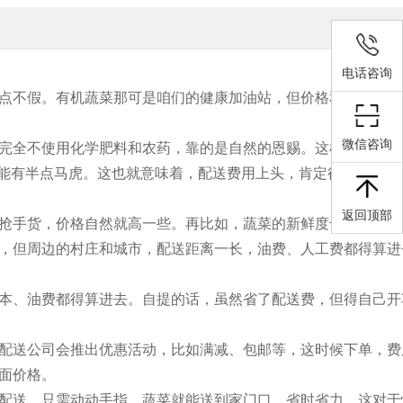
电话咨询
点不假。有机蔬菜那可是咱们的健康加油站，但价格和配送费用
微信咨询
完全不使用化学肥料和农药，靠的是自然的恩赐。这样的蔬菜吃
不能有半点马虎。这也就意味着，配送费用上头，肯定得比普通蔬
返回顶部
抢手货，价格自然就高一些。再比如，蔬菜的新鲜度也是关键。
，但周边的村庄和城市，配送距离一长，油费、人工费都得算进
本、油费都得算进去。自提的话，虽然省了配送费，但得自己开
配送公司会推出优惠活动，比如满减、包邮等，这时候下单，费
面价格。
配送，只需动动手指，蔬菜就能送到家门口，省时省力。这对于