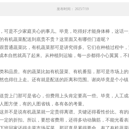
发布时间： 2025/7/19
，可是不少家庭关心的事儿。毕竟，吃得好才能身体棒，这话一
的有机蔬菜配送到底贵不贵？这里面又有哪些门道呢？
跟普通蔬菜比，有机蔬菜那可是讲究得多。它们在种植过程中，
的成本自然就高了起来。从种植到运输，每一步都得小心翼翼，
类和品质。有的蔬菜比如有机菠菜、有机番茄，那可是市场上的
然也得往上走。还有就是配送的距离和范围。谢岗毕竟是个小镇
送货上门那可是省心，但费用上头肯定要高一些。毕竟，人工成
人图方便，有的人图省钱，各有各的考量。
这并不是说有机蔬菜就一定贵得离谱。关键还得看性价比。有的
一定的折扣。所以，要想省费用，还得多动动脑筋，不能光看表
下班回家还得去菜市场买菜，那可真是累得要命。有了有机蔬菜