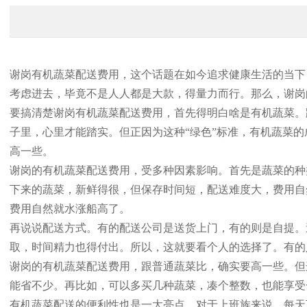
谢岗有机蔬菜配送费用，这个话题在如今追求健康生活的当下
考虑进去，毕竟不是人人都是大款，得量力而行。那么，谢岗
要搞清楚谢岗有机蔬菜配送费用，首先得明白啥是有机蔬菜。
子里，心里才能踏实。但正因为这种“绿色”标准，有机蔬菜
高一些。
谢岗的有机蔬菜配送费用，受多种因素影响。首先是蔬菜的种
下来的蔬菜，新鲜得很，但保存时间短，配送难度大，费用自
费用自然就水涨船高了。
再说说配送方式。有的配送公司是送货上门，有的则是自提。
取，时间精力也得付出。所以，这就要看个人的选择了。有的
谢岗的有机蔬菜配送费用，跟普通蔬菜比，确实要高一些。但
能省不少。再比如，可以多买几种蔬菜，凑个整数，也能享受
有机蔬菜配送的便利性也是一大亮点。对于上班族来说，每天