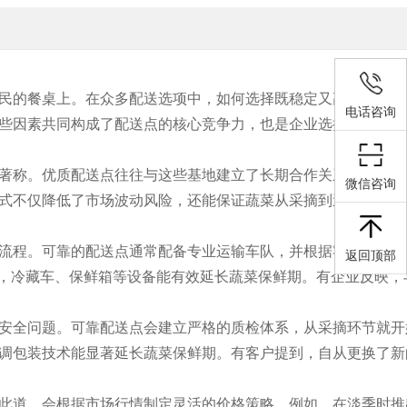
民的餐桌上。在众多配送选项中，如何选择既稳定又高效的配送
电话咨询
些因素共同构成了配送点的核心竞争力，也是企业选择合作伙伴
著称。优质配送点往往与这些基地建立了长期合作关系，通过预
微信咨询
式不仅降低了市场波动风险，还能保证蔬菜从采摘到送达的时间
流程。可靠的配送点通常配备专业运输车队，并根据客户需求定
返回顶部
要，冷藏车、保鲜箱等设备能有效延长蔬菜保鲜期。有企业反映，
安全问题。可靠配送点会建立严格的质检体系，从采摘环节就开
调包装技术能显著延长蔬菜保鲜期。有客户提到，自从更换了新
此道，会根据市场行情制定灵活的价格策略。例如，在淡季时推