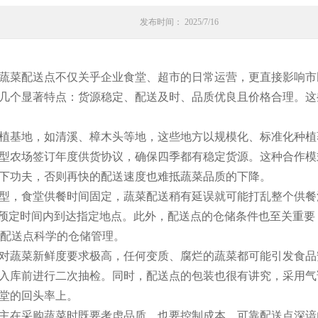
发布时间： 2025/7/16
蔬菜配送点不仅关乎企业食堂、超市的日常运营，更直接影响市
几个显著特点：货源稳定、配送及时、品质优良且价格合理。这
植基地，如清溪、樟木头等地，这些地方以规模化、标准化种植
型农场签订年度供货协议，确保四季都有稳定货源。这种合作模
下功夫，否则再快的配送速度也难抵蔬菜品质的下降。
型，食堂供餐时间固定，蔬菜配送稍有延误就可能打乱整个供餐
在预定时间内到达指定地点。此外，配送点的仓储条件也至关重
于配送点科学的仓储管理。
对蔬菜新鲜度要求极高，任何变质、腐烂的蔬菜都可能引发食品
入库前进行二次抽检。同时，配送点的包装也很有讲究，采用气
堂的回头率上。
主在采购蔬菜时既要考虑品质，也要控制成本。可靠配送点深谙