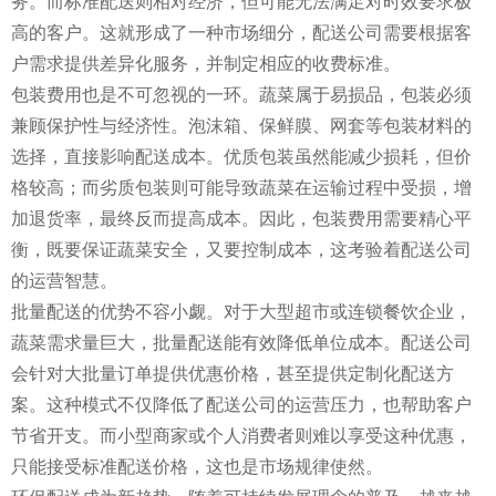
务。而标准配送则相对经济，但可能无法满足对时效要求极
高的客户。这就形成了一种市场细分，配送公司需要根据客
户需求提供差异化服务，并制定相应的收费标准。
包装费用也是不可忽视的一环。蔬菜属于易损品，包装必须
兼顾保护性与经济性。泡沫箱、保鲜膜、网套等包装材料的
选择，直接影响配送成本。优质包装虽然能减少损耗，但价
格较高；而劣质包装则可能导致蔬菜在运输过程中受损，增
加退货率，最终反而提高成本。因此，包装费用需要精心平
衡，既要保证蔬菜安全，又要控制成本，这考验着配送公司
的运营智慧。
批量配送的优势不容小觑。对于大型超市或连锁餐饮企业，
蔬菜需求量巨大，批量配送能有效降低单位成本。配送公司
会针对大批量订单提供优惠价格，甚至提供定制化配送方
案。这种模式不仅降低了配送公司的运营压力，也帮助客户
节省开支。而小型商家或个人消费者则难以享受这种优惠，
只能接受标准配送价格，这也是市场规律使然。