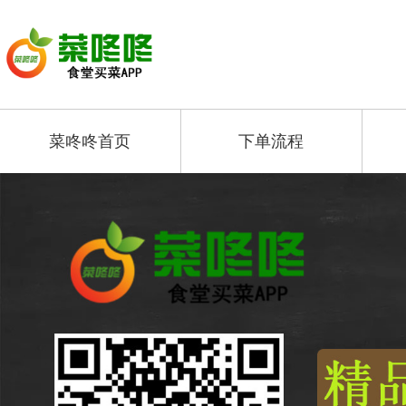
菜咚咚首页
下单流程