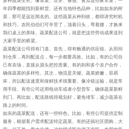
多种蔬菜生长。像青菜、豆芽、番茄、黄瓜这些家常菜，一
年四季都能找到新鲜货。还有当地特色品种，比如如东的榨
菜，那可是远近闻名的。这些蔬菜从种到收，都得讲究时机
和技巧。农民伯伯们可辛苦了，顶着日头，弯着腰，才换来
我们桌上的美味。蔬菜配送公司，就是把这些劳动成果送到
大家手里的桥梁。
蔬菜配送公司得有门道。首先，得有畅通的供应链。从田间
到仓库，再到配送点，每一步都要高效。比如，有的公司自
己有农场，直接从源头把控质量。有的则和多个农户合作，
确保蔬菜的多样性。其次，物流是关键。蔬菜娇嫩，容易
坏，所以配送速度和保鲜技术很重要。像冷链运输，就是常
用手段。有些公司还用电动车或者小型货车，确保蔬菜新鲜
到门。再比如，配送路线得规划好，避免堵车，减少蔬菜在
路上的时间。
如东的蔬菜配送，还有一些特色。比如，有些公司提供定制
服务，根据客户需求配送特定蔬菜。有的还搞社区团购，大